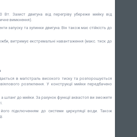
0 Вт. Захист двигуна від перегріву убереже мийку від
тичне вимкнення).
ти запуску та зупинки двигуна. Він також має стійкість до
ужби, витримує екстремальні навантаження (макс. тиск до
а
ається в магістраль високого тиску та розпорошується
віялового розпилення. У конструкції мийки передбачено
 а шланг до мийки. За рахунок функції аквастоп ви зможете
і.
його підключенням до системи циркуляції води. Також
і.