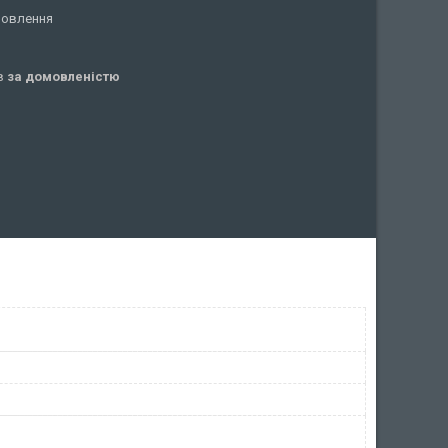
мовлення
ів
за домовленістю