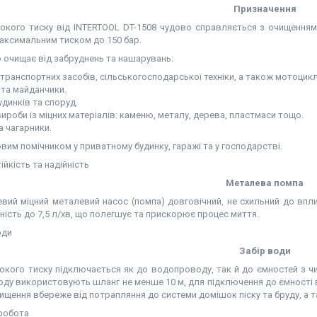
Призначення
окого тиску від INTERTOOL DT-1508 чудово справляється з очищення
максимальним тиском до 150 бар.
 очищає від забруднень та нашарувань:
 транспортних засобів, сільськогосподарської техніки, а також мотоциклі
 та майданчики.
удинків та споруд.
 вироби із міцних матеріалів: каменю, металу, дерева, пластмаси тощо.
а чагарники.
вим помічником у приватному будинку, гаражі та у господарстві.
Металева помпа
вий міцний металевий насос (помпа) довговічний, не схильний до впли
ість до 7,5 л/хв, що полегшує та прискорює процес миття.
Забір води
окого тиску підключається як до водопроводу, так й до ємностей з ч
ду використовують шланг не менше 10 м, для підключення до ємності в
ищення вбереже від потрапляння до системи домішок піску та бруду, а 