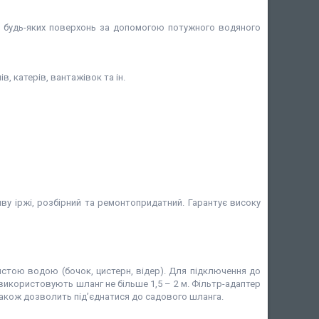
м будь-яких поверхонь за допомогою потужного водяного
в, катерів, вантажівок та ін.
ву іржі, розбірний та ремонтопридатний. Гарантує високу
истою водою (бочок, цистерн, відер). Для підключення до
икористовують шланг не більше 1,5 – 2 м. Фільтр-адаптер
також дозволить під’єднатися до садового шланга.