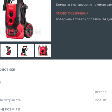
Компанія тимчасово не приймає за
повернення товару протягом 14 дн
ристики
І
к
Intertool
а потужність
2200 Вт
НІ РОЗМІРИ