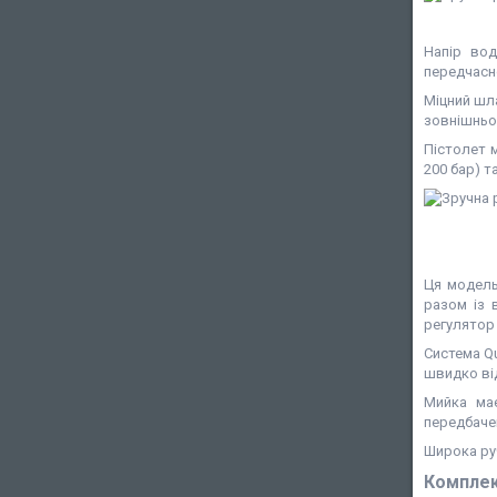
Напір вод
передчасно
Міцний шла
зовнішньо
Пістолет 
200 бар) т
Ця модель
разом із 
регулятор 
Система Qu
швидко ві
Мийка має
передбачен
Широка ру
Комплек