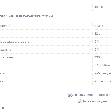
15.2 кг
УВАЛЬНИЦЬКІ ХАРАКТЕРИСТИКИ
external_id
p4335
12 р
 мережевого дроту
5 М
 шлангу
5 М
живлення
230 В
0.130592 м.
сті
забір води
уна
Колектор