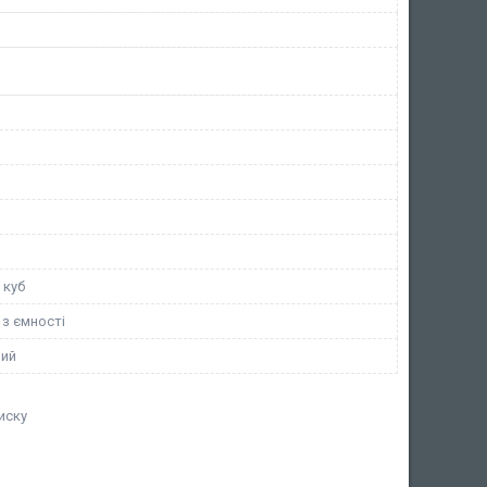
 куб
 з ємності
ний