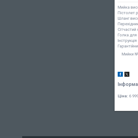
Мийка вис
Пістолет 
Шланг висо
Перехідни
Сітчастий
Голка для
Інструкція
Гарантійн
Мийки №1
Інформа
Ціна:
6 999