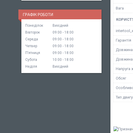
Вага
ГРАФІК РОБОТИ
КОРИСТ
Понеділок
Вихідний
intertool_
Вівторок
09:00
18:00
Середа
09:00
18:00
Гарантія
Четвер
09:00
18:00
Довжина
Пʼятниця
09:00
18:00
Довжина
Субота
10:00
18:00
Неділя
Вихідний
Напруга 
Обсяг
Особливо
Тип двиг