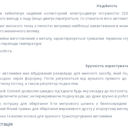
Надійність
и забезпечує надійний колекторний електродвигун потужністю 220
го виходу з ладу (якщо двигун перегріється, то станеться його автома
нг високого тиску з легкістю витримує найбільші навантаження в момен
го механічного впливу.
мийки виготовлений з металу, характеризується тривалим терміном сл
а перепади температури.
Зручність користувач
 автомийки має вбудований резервуар для миючого засобу, який под
водою через форсунку. Потік регулюється від вузького прямого до 
тиску потоку, а також регулятор подачі піни.
ick Connect дозволяє швидко під’єднати будь-яку насадку до пістолета,
дключити шланг, не перекриваючи подачу води, що дуже зручно в робот
 котушку для зберігання 5-ти метрового шланга з безпосереднім 
ий бічний тримач для зберігання мережевого дроту у згорнутому вигляд
чка та великі колеса для зручного транспортування автомийки.
тація