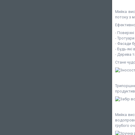
Мийка вис
потоку з 
Ефективно
- Поверхні
- Тротуари
- Фасади б
- Будь-які
- Дерева т
Стане чудо
Трипоршне
продуктивн
Мийка вис
водопрово
грубого оч