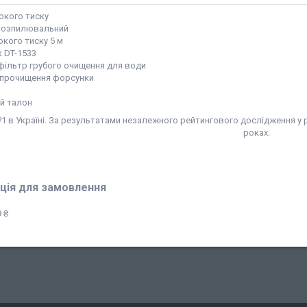
окого тиску
розпилювальний
кого тиску 5 м
к DT-1533
 фільтр грубого очищення для води
 прочищення форсунки
ий талон
 в Україні. За результатами незалежного рейтингового дослідження у р
роках.
ція для замовлення
 ₴