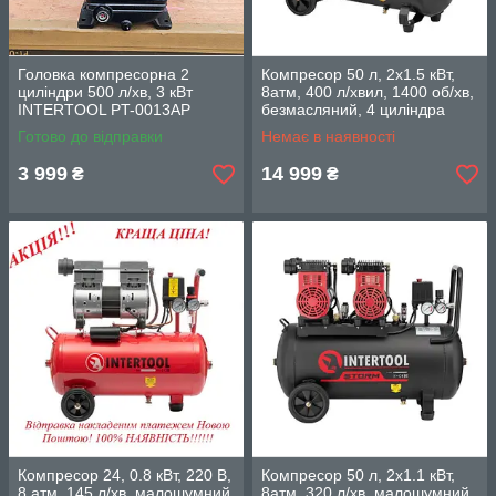
Головка компресорна 2
Компресор 50 л, 2х1.5 кВт,
циліндри 500 л/хв, 3 кВт
8aтм, 400 л/хвил, 1400 об/хв,
INTERTOOL PT-0013AP
безмасляний, 4 циліндра
INTERTOOL PT-0037
Готово до відправки
Немає в наявності
3 999
14 999
₴
₴
Компресор 24, 0.8 кВт, 220 В,
Компресор 50 л, 2x1.1 кВт,
8 атм, 145 л/хв, малошумний,
8атм, 320 л/хв, малошумний,