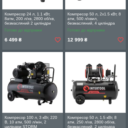
Компресор 24 л, 1.1 кВт,
Компресор 50 л, 2х1.5 кВт, 8
8атм, 200 л/хв, 2800 об/хв,
aтм, 500 л/хвил,
безмасляний 2 циліндри
безмасляний, 4 циліндра
INTERTOOL PT-0029
INTERTOOL PT-0038
Готово до відправки
Готово до відправки
6 499
12 999
₴
₴
Компресор 100 л, 3 кВт, 220
Компресор 50 л, 1.5 кВт, 8
В, 10 атм, 500 л/мін, 2
aтм, 250 л/хв, 2800 об/хв,
циліндри STORM
безмасляний, 2 циліндра