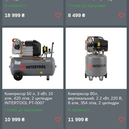
INTERTOOL PT-0014
INTERTOOL PT-0035
В наявності
Готово до відправки
18 999
8 499
₴
₴
Компресор 50 л, 3 кВт, 10
Компресор 80л,
атм, 420 л/хв, 2 циліндри
вертикальний, 2.2 кВт, 220 В,
INTERTOOL PT-0007
8 aтм, 354 л/хв, 2 циліндри
INTERTOOL PT-0018
Готово до відправки
В наявності
10 999
11 999
₴
₴