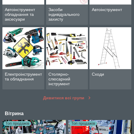
Автоінструмент
Засоби
Автоінструмент
обладнання та
індивідуального
аксесуари
захисту
Електроінструмент
Столярно-
Сходи
та обладнання
слюсарний
інструмент
Дивитися всі групи
Вітрина
Топ продажів
Топ продажів