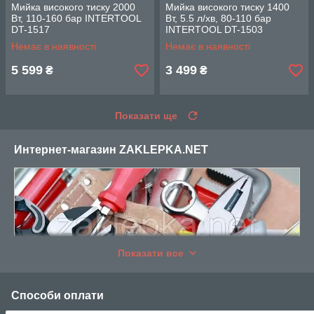
Мийка високого тиску 2000
Мийка високого тиску 1400
Вт, 110-160 бар INTERTOOL
Вт, 5.5 л/хв, 80-110 бар
DT-1517
INTERTOOL DT-1503
Немає в наявності
Немає в наявності
5 599
3 499
₴
₴
Показати ще
Интернет-магазин ZAKLEPKA.NET
Показати все
Уважаемые клиенты, мы рады приветствовать Вас на
страницах нашего интернет магазина, ZAKLEPKA!
Способи оплати
Работая в интернете с 2016 года, мы успели убедиться, как