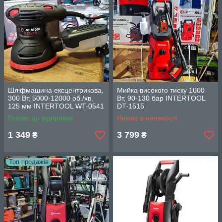
Шліфмашина ексцентрикова,
Мийка високого тиску 1600
300 Вт, 5000-12000 об./хв,
Вт, 90-130 бар INTERTOOL
125 мм INTERTOOL WT-0541
DT-1515
Готово до відправки
Немає в наявності
1 349
3 799
₴
₴
Топ продажів