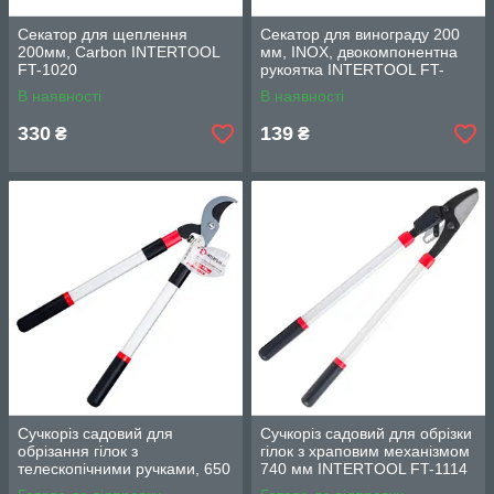
Секатор для щеплення
Секатор для винограду 200
200мм, Carbon INTERTOOL
мм, INOX, двокомпонентна
FT-1020
рукоятка INTERTOOL FT-
1015
В наявності
В наявності
330
139
₴
₴
Сучкоріз садовий для
Сучкоріз садовий для обрізки
обрізання гілок з
гілок з храповим механізмом
телескопічними ручками, 650
740 мм INTERTOOL FT-1114
- 980 мм INTERTOOL FT-