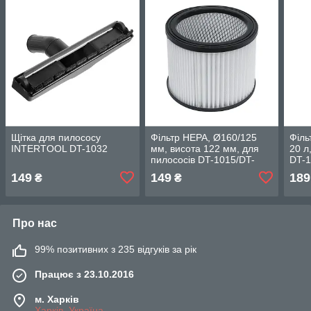
Щітка для пилососу
Фільтр HEPA, Ø160/125
Філь
INTERTOOL DT-1032
мм, висота 122 мм, для
20 л
пилососів DT-1015/DT-
DT-1
1020/DT-1025/DT-1030
102
149
149
189
₴
₴
INTERTOOL DT-1026
DT-
Про нас
99% позитивних з 235 відгуків за рік
Працює з 23.10.2016
м. Харків
Харків, Україна