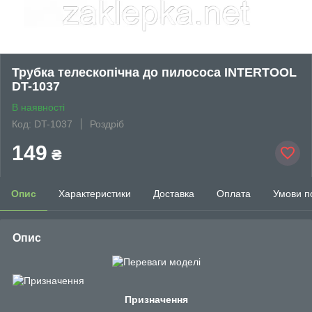
Трубка телескопічна до пилососа INTERTOOL
DT-1037
В наявності
Код: DT-1037
Роздріб
149
₴
Опис
Характеристики
Доставка
Оплата
Умови п
Опис
Призначення