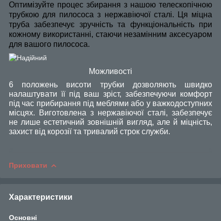
Оптимізуйте процес збирання з нашою телескопічною
трубкою для пилососа з нержавіючої сталі. Ця міцна
труба забезпечує зручність та функціональність при
кожному використанні, стаючи незамінним аксесуаром
для вашого пилососа.
Можливості
6 положень висоти трубки дозволяють швидко
налаштувати її під ваш зріст, забезпечуючи комфорт
під час прибирання під меблями або у важкодоступних
місцях. Виготовлена з нержавіючої сталі, забезпечує
не лише естетичний зовнішній вигляд, але й міцність,
захист від корозії та тривалий строк служби.
Приховати
Характеристики
Основні