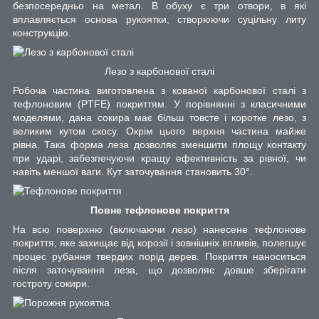
безпосередньо на метал. В обуху є три отвори, в які
вплавляється основа рукоятки, створюючи суцільну литу
конструкцію.
Лезо з карбонової сталі
Робоча частина виготовлена з кованої карбонової сталі з
тефлоновим (PTFE) покриттям. У порівнянні з класичними
моделями, дана сокира має більш товсте і коротке лезо, з
великим кутом скосу. Окрім цього верхня частина майже
рівна. Така форма леза дозволяє зменшити площу контакту
при ударі, забезпечуючи кращу ефективність за рівної, чи
навіть меншої ваги. Кут заточування становить 30°.
Повне тефлонове покриття
На всю поверхню (включаючи лезо) нанесене тефлонове
покриття, яке захищає від корозії і зовнішніх впливів, полегшує
процес рубання твердих порід дерев. Покриття наноситься
після заточування леза, що дозволяє довше зберігати
гостроту сокири.