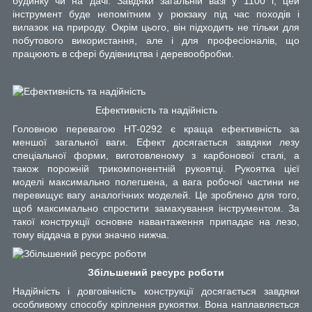
будинку чи на дачі. Завдяки загальній вазі у 1100 г, цей
інструмент буде непомітним у рюкзаку під час походів і
вилазок на природу. Окрім цього, він підходить не тільки для
побутового використання, але і для професіоналів, що
працюють в сфері будівництва і деревообробки.
Ефективність та надійність
Головною перевагою HT-0292 є краща ефективність за
меншої загальної ваги. Ефект досягається завдяки лезу
спеціальної форми, виготовленому з карбонової сталі, а
також порожній трикомпонентній рукоятці. Рукоятка цієї
моделі максимально полегшена, а вага робочої частини не
перевищує вагу аналогічних моделей. Це зроблено для того,
щоб максимально спростити замахування інструментом. За
такої конструкції основне навантаження припадає на лезо,
тому віддача в руки значно нижча.
Збільшений ресурс роботи
Надійність і довговічність конструкції досягається завдяки
особливому способу кріплення рукоятки. Вона наплавляється