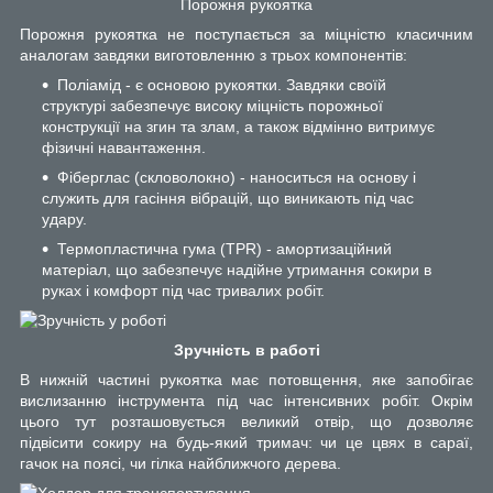
Порожня рукоятка
Порожня рукоятка не поступається за міцністю класичним
аналогам завдяки виготовленню з трьох компонентів:
Поліамід - є основою рукоятки. Завдяки своїй
структурі забезпечує високу міцність порожньої
конструкції на згин та злам, а також відмінно витримує
фізичні навантаження.
Фіберглас (скловолокно) - наноситься на основу і
служить для гасіння вібрацій, що виникають під час
удару.
Термопластична гума (TPR) - амортизаційний
матеріал, що забезпечує надійне утримання сокири в
руках і комфорт під час тривалих робіт.
Зручність в работі
В нижній частині рукоятка має потовщення, яке запобігає
вислизанню інструмента під час інтенсивних робіт. Окрім
цього тут розташовується великий отвір, що дозволяє
підвісити сокиру на будь-який тримач: чи це цвях в сараї,
гачок на поясі, чи гілка найближчого дерева.