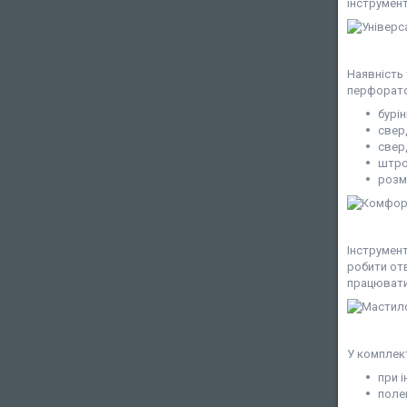
інструмен
Наявність 
перфоратор
бурін
свер
сверд
штро
розм
Інструмен
робити от
працювати 
У комплек
при 
поле