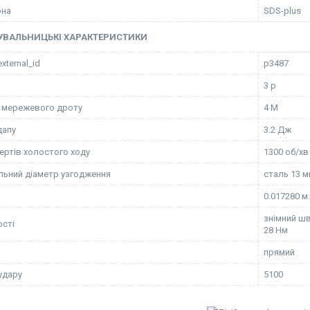
она
SDS-plus
УВАЛЬНИЦЬКІ ХАРАКТЕРИСТИКИ
external_id
p3487
3 р
 мережевого дроту
4 М
дапу
3.2 Дж
ертів холостого ходу
1300 об/хв
ьний діаметр узгодження
сталь 13 м
0.017280 м.
знімний шв
сті
28 Нм
прямий
удару
5100