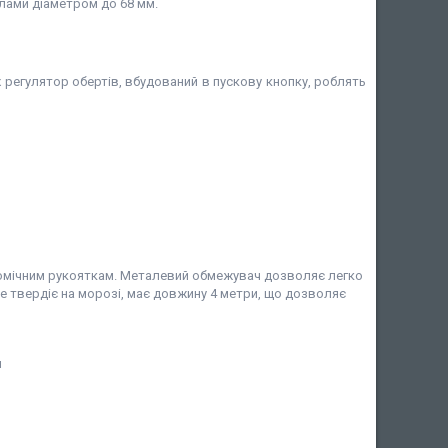
лами діаметром до 68 мм.
ж регулятор обертів, вбудований в пускову кнопку, роблять
ономічним рукояткам. Металевий обмежувач дозволяє легко
е твердіє на морозі, має довжину 4 метри, що дозволяє
я