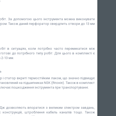
обіт. За допомогою цього інструмента можна виконувати
 буром. Також даний перфоратор свердлить отвори до 13 мм
іт в ситуаціях, коли потрібно часто перемикатися між
отові до потрібного типу робіт. Для цього в комплекті є
2-13 мм.
ь
р і статор вкриті термостійким лаком, що значно підвищує
ановлений на підшипниках NSK (Японія). Також в комплект
ключає пошкодження інструмента при транспортуванні.
.2 Дж дозволяють впоратися з великим спектром завдань,
х конструкцій, штроблення кабель каналів тощо. Також