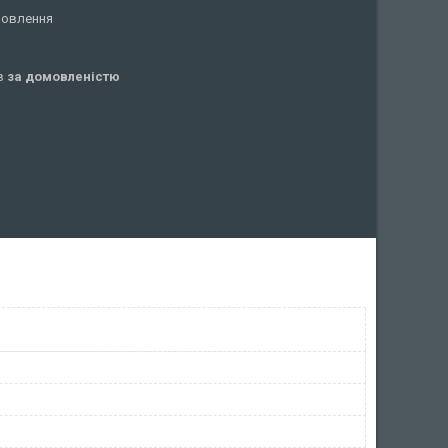
мовлення
ів
за домовленістю