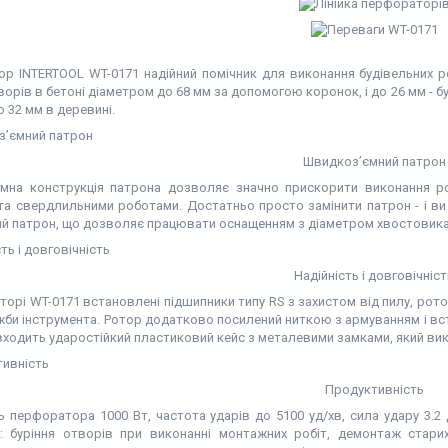
р INTERTOOL WT-0171 надійний помічник для виконання будівельних р
ворів в бетоні діаметром до 68 мм за допомогою коронок, і до 26 мм -
до 32 мм в деревині.
Швидкоз’ємний патрон
мна конструкція патрона дозволяє значно прискорити виконання роб
та свердлильними роботами. Достатньо просто замінити патрон - і ви г
й патрон, що дозволяє працювати оснащенням з діаметром хвостовика 
Надійність і довговічніст
орі WT-0171 встановлені підшипники типу RS з захистом від пилу, рото
жби інструмента. Ротор додатково посилений ниткою з армуванням і вст
входить ударостійкий пластиковий кейс з металевими замками, який ви
Продуктивність
ь перфоратора 1000 Вт, частота ударів до 5100 уд/хв, сила удару 3
: буріння отворів при виконанні монтажних робіт, демонтаж стари