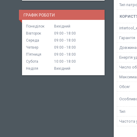
Тип патр
ГРАФІК РОБОТИ
КОРИСТ
Понеділок
Вихідний
intertool_
Вівторок
09:00
18:00
Гарантія
Середа
09:00
18:00
Четвер
09:00
18:00
Довжина
Пʼятниця
09:00
18:00
Енергія у
Субота
10:00
18:00
Число об
Неділя
Вихідний
Максимал
Обсяг
Особливо
Тип
Частота 