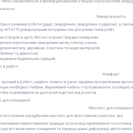
т легко справляється з висвердлюванням отворів корончастими сверд
Універсальність
трьох режимів роботи (удар, свердління, свердління з ударом), а тако
 WT-0170 універсальним інструментом для різних типів робіт:
ня отворів в цеглі, бетоні та інших твердих поверхнях.
дління корончатими свердлами цегли, плитки, кахлю.
ління металу, деревини, пластика та інших матеріалів.
блення та демонтаж.
ішування будівельних сумішей.
Комфорт
т зручний в роботі, надійно лежить в руках завдяки прогумованим ерг
вори необхідної глибини. Мережевий кабель з прогумованою ізоляцією н
без подовжувача на достатній відстані від розетки.
Мастило для оснащенн
ті постачання передбачена мастило для хвостовиків оснастки, яка:
інтенсивних навантаженнях захищає патрон від перегрівання та поломки.
гшує встановлення оснащення та перешкоджає деформації хвостовика.