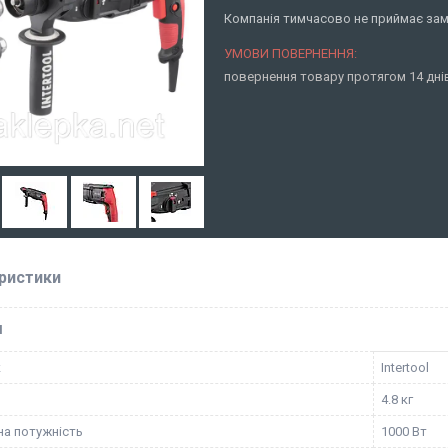
Компанія тимчасово не приймає за
повернення товару протягом 14 дн
ристики
І
к
Intertool
4.8 кг
а потужність
1000 Вт