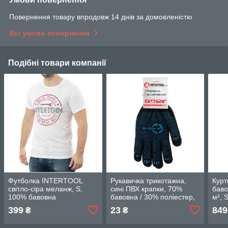
Повернення товару впродовж 14 днів за домовленістю
Всі умови повернення
Подібні товари компанії
Футболка INTERTOOL
Рукавичка трикотажна,
Курт
світло-сіра меланж, S,
сині ПВХ крапки, 70%
баво
100% бавовна
бавовна / 30% поліестер,
м², 
INTERTOOL SP-2211
10", клас в’язки 10, чорна,
399
23
849
₴
₴
55 г INTERTOOL SP-0129