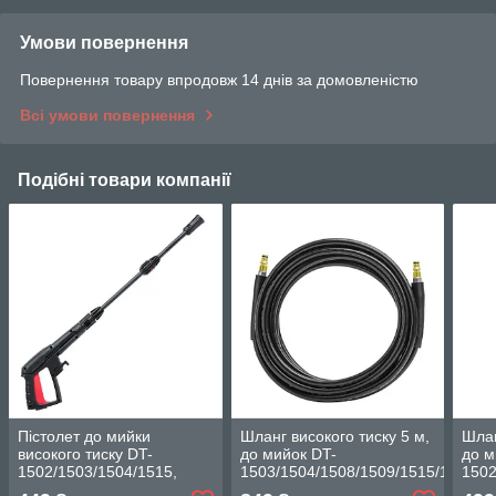
Умови повернення
Повернення товару впродовж 14 днів за домовленістю
Всі умови повернення
Подібні товари компанії
Пістолет до мийки
Шланг високого тиску 5 м,
Шлан
високого тиску DT-
до мийок DT-
до м
1502/1503/1504/1515,
1503/1504/1508/1509/1515/1517,
1502
макс. 140 бар INTERTOOL
макс. 200 барів
мак