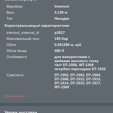
Виробник
Intertool
Вага
0.139 кг
Тип
Насадки
Користувальницькі характеристики
intertool_external_id
p2817
Максимальний тиск
195 бар
Обсяг
0.001286 м. куб
Об'єм бачка
400 Л
Особливості
для використання з
мийками високого тиску
<br> DT-1508, WT-1509
потрібен перехідник DT-1533
Сумісність
DT-1502, DT-1503, DT-1504,
DT-1508, DT-1512, DT-1513,
DT-1514, DT-1515, DT-1517,
WT-1509
Приховати
Умови доставки