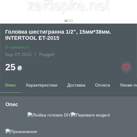
Головка шестигранна 1/2", 15мм*38мм.
INTERTOOL ET-2015
В наявності
Код: ET-2015
Роздріб
25
₴
Опис
Характеристики
Доставка
Оплата
Умови п
Опис