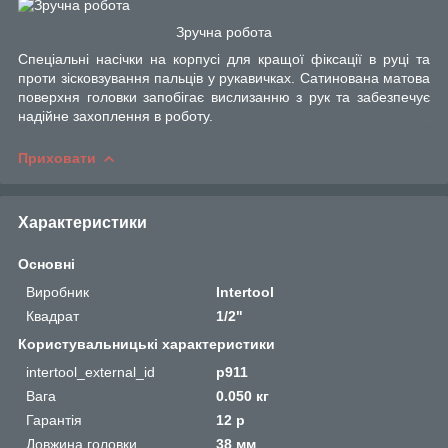
Зручна робота
Спеціальні насічки на корпусі для кращої фіксації в руці та
проти зісковзування пальців у рукавичках. Сатинована матова
поверхня головки запобігає вислизанню з рук та забезпечує
надійне захоплення в роботу.
Приховати
Характеристики
Основні
Виробник
Intertool
Квадрат
1/2"
Користувальницькі характеристики
intertool_external_id
p911
Вага
0.050 кг
Гарантія
12 р
Довжина головки
38 мм