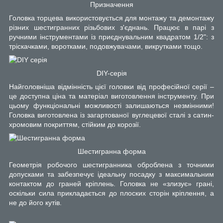
Призначення
Головка торцева використовується для монтажу та демонтажу
різних шестигранних різьбових з'єднань. Працює в парі з
ручними інструментами із приєднувальним квадратом 1/2": з
тріскачками, воротками, подовжувачами, викрутками тощо.
DIY-серія
Найголовніша відмінність цієї головки від професійної серії –
це доступна ціна та матеріал виготовлення інструменту. При
цьому функціональні можливості залишаються незмінними!
Головка виготовлена із загартованої вуглецевої сталі з сатин-
хромовим покриттям, стійким до корозії.
Шестигранна форма
Геометрія робочого шестигранника оброблена з точними
допусками та забезпечує ідеальну посадку з максимальним
контактом до граней кріплень. Головка не «злизує» грані,
оскільки сила прикладається до плоских сторін кріплення, а
не до його кутів.