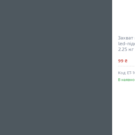
Захват
led-під
2.25 кг
99 ₴
ET-1
В наявно