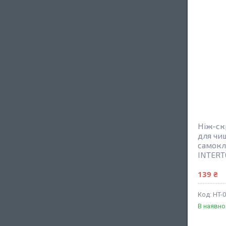
Ніж-ск
для чи
самокл
INTERT
139 ₴
HT-
В наявно