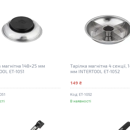
а магнітна 148×25 мм
Тарілка магнітна 4 секції, 
OOL ET-1051
мм INTERTOOL ET-1052
149 ₴
051
ET-1052
сті
В наявності