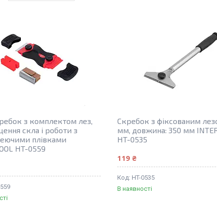
ребок з комплектом лез,
Скребок з фіксованим лезо
щення скла і роботи з
мм, довжина: 350 мм INTE
еючими плівками
HT-0535
OOL HT-0559
119 ₴
HT-0535
0559
В наявності
сті