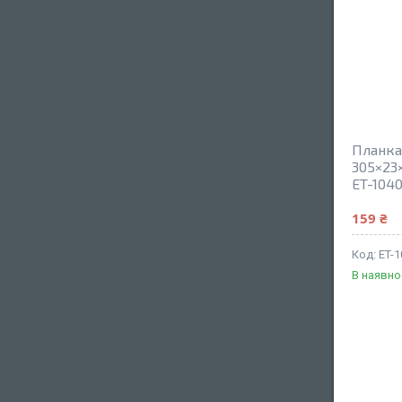
Планка
305×23×
ET-104
159 ₴
ET-1
В наявно