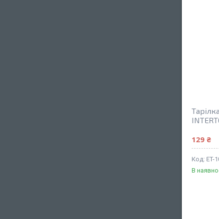
Тарілк
INTERT
129 ₴
ET-1
В наявно