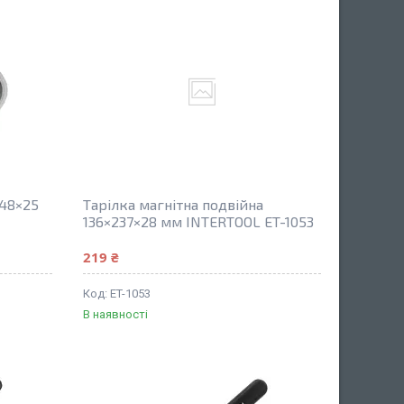
148×25
Тарілка магнітна подвійна
136×237×28 мм INTERTOOL ET-1053
219 ₴
ET-1053
В наявності