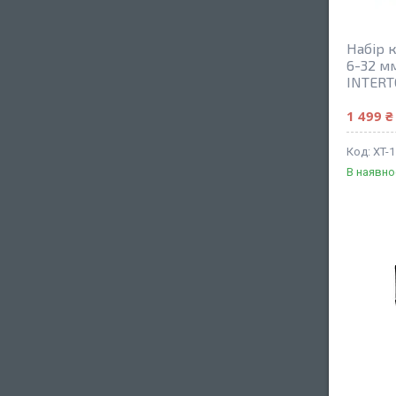
Набір к
6-32 мм
INTERT
1 499 ₴
XT-
В наявно