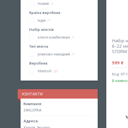
Новий
1
Країна виробник
Індія
1
Набір ключів
ключі комбіновані
1
Набір к
6-22 мм
Тип ключа
STORM 
ріжково-накидний
1
599 ₴
Виробник
Intertool
25
XT-
В наявно
КОНТАКТИ
ZAKLEPKA
Харків, Україна