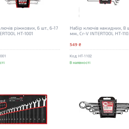
лючів ріжкових, 6 шт., 6-17
Набір ключів накидних, 8 ш
ERTOOL HT-1001
мм., Cr-V INTERTOOL HT-110
549 ₴
1001
HT-1102
сті
В наявності