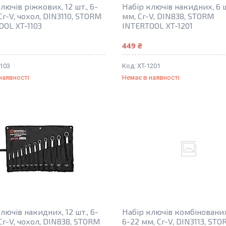
лючів ріжкових, 12 шт., 6-
Набір ключів накидних, 6 шт
Cr-V, чохол, DIN3110, STORM
мм, Cr-V, DIN838, STORM
OOL XT-1103
INTERTOOL XT-1201
449 ₴
1103
XT-1201
наявності
Немає в наявності
лючів накидних, 12 шт., 6-
Набір ключів комбінованих,
Cr-V, чохол, DIN838, STORM
6-22 мм, Cr-V, DIN3113, ST