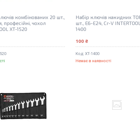
лючів комбінованих 20 шт.,
Набір ключів накидних TOR
, професійні, чохол
шт., E6-E24, Cr-V INTERTOO
OOL XT-1520
1400
100 ₴
1520
XT-1400
сті
Немає в наявності