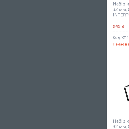
Набір к
32 мм, 
INTERT
949 ₴
XT-
Немає в 
Набір к
32 мм, 