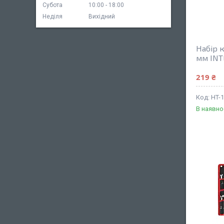
Субота
10:00
18:00
Неділя
Вихідний
Набір к
мм INT
219 ₴
HT-
В наявно