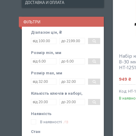
ДОСТАВКА И ОПЛАТА
ФІЛЬТРИ
Діапазон цін, ₴
Розмір min, мм
Набір к
8-30 мм
HT-125
Розмір max, мм
949 ₴
HT-
Кількість ключів в наборі,
В наявно
Наявність
В наявності
13
Стан