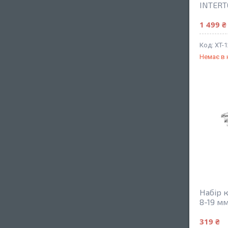
INTERT
1 499 ₴
XT-
Немає в 
Набір к
8-19 мм
319 ₴