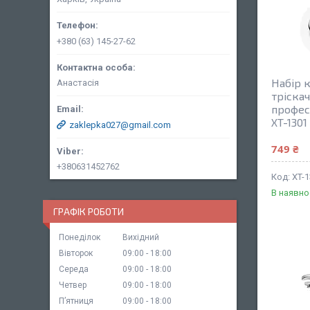
+380 (63) 145-27-62
Набір 
Анастасія
тріскач
профес
XT-1301
zaklepka027@gmail.com
749 ₴
+380631452762
XT-
В наявно
ГРАФІК РОБОТИ
Понеділок
Вихідний
Вівторок
09:00
18:00
Середа
09:00
18:00
Четвер
09:00
18:00
Пʼятниця
09:00
18:00