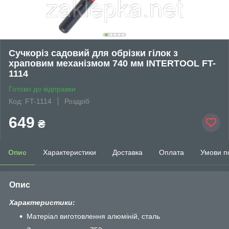
Сучкоріз садовий для обрізки гілок з
храповим механізмом 740 мм INTERTOOL FT-
1114
Готово до відправки
Код: FT-1114
Роздріб
649
₴
Опис
Характеристики
Доставка
Оплата
Умови п
Опис
Характеристики:
Матеріал виготовлення алюміній, сталь