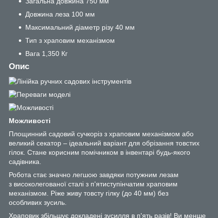
Загальна довжина 750 мм
Довжина леза 100 мм
Максимальний діаметр різу 40 мм
Тип з храповим механізмом
Вага 1,350 Кг
Опис
Можливості
Площинний садовий сучкоріз з храповим механізмом або
великий секатор – ідеальний варіант для обрізання товстих
гілок. Стане корисним помічником в інвентарі будь-якого
садівника.
Робота стає значно легшою завдяки потужним лезам
з високолегованої сталі з п'ятиступінчатим храповим
механізмом. Ріже живу товсту гілку (до 40 мм) без
особливих зусиль.
Храповик збільшує докладені зусилля в п'ять разів! Ви менше