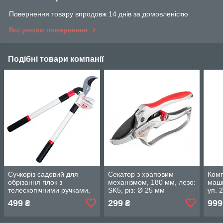
Повернення товару впродовж 14 днів за домовленістю
Всі умови повернення
Подібні товари компанії
Сучкоріз садовий для
Секатор з храповим
Комп
обрізання гілок з
механізмом, 180 мм, лезо:
маши
телескопічними ручками,
SK5, різ: Ø 25 мм
уп.
650 - 980 мм INTERTOOL
INTERTOOL FT-1006
GT0
499
299
999
₴
₴
FT-1115