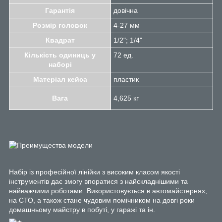
Гарантія
довічна
Розмір головок
4-27 мм
Квадрат
1/2"; 1/4"
Кількість одиниць у
72 ед.
наборі
Матеріал кейса
пластик
Вага
4,625 кг
Набір із професійної лінійки з високим класом якості
інструментів дає змогу впоратися з найскладнішими та
найважчими роботами. Використовується в автомайстернях,
на СТО, а також стане чудовим помічником на довгі роки
домашньому майстру в побуті, у гаражі та ін.