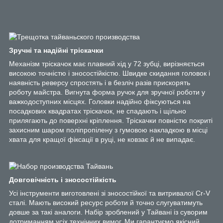
Зручні та надійні тріскачки
Механізм тріскачок має плавний хід у 72 зубці, вирізняється
високою точністю і зносостійкістю. Швидке скидання головок і
наявність реверсу спростять і в безліч разів прискорять
роботу майстра. Вигнута форма ручок для зручної роботи у
важкодоступних місцях. Головки надійно фіксуються на
посадкових квадратах тріскачок, не спадають і щільно
прилягають до поверхні кріплення. Тріскачки повністю покриті
захисним шаром поліпропілену з гумовою накладкою в місці
хвата для кращої фіксації в руці, не ковзає й не випадає.
Довговічність і зносостійкість
Усі інструменти виготовлені зі зносостійкої та витривалої Cr-V
сталі. Мають високий ресурс роботи й точно слугуватимуть
довше за такі аналоги. Набір зроблений у Тайвані із суворим
дотриманням усіх технічних вимог. Ми гарантуємо якісний