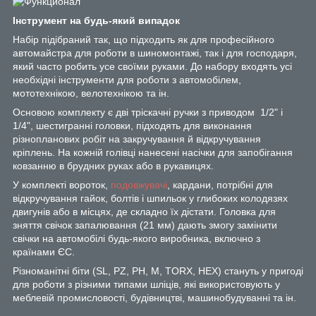
Інструмент на будь-який випадок
Набір підібраний так, що підходить як для професійного
автомайстра для роботи в шиномонтажі, так і для господаря,
який часто робить усе своїми руками. До набору входять усі
необхідні інструменти для роботи з автомобілем,
мототехнікою, велотехнікою та ін.
Основою комплекту є дві тріскачні ручки з приводом 1/2" і
1/4", шестигранні головки, підходять для виконання
різнопланових робіт на закручування й відкручування
кріплень. На кожній голівці нанесені насічки для запобігання
ковзанню в брудних руках або в рукавицях.
У комплекті вороток,
подовжувачі
, кардани, потрібні для
відкручування гайок, болтів і шпильок у глибоких колодязях
двигунів або в місцях, де складно їх дістати. Головка для
зняття свічок запалювання (21 мм) дають змогу замінити
свічки на автомобілі будь-якого виробника, включно з
країнами ЄС.
Різноманітні біти (SL, PZ, PH, M, TORX, HEX) стануть у пригоді
для роботи з різними типами шліців, які використовують у
меблевій промисловості, будівництві, машинобудуванні та ін.