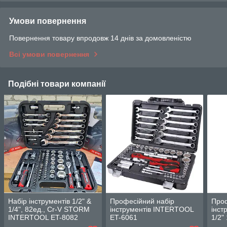
Умови повернення
Повернення товару впродовж 14 днів за домовленістю
Всі умови повернення
Подібні товари компанії
Набір інструментів 1/2" &
Професійний набір
Проф
1/4", 82ед., Cr-V STORM
інструментів INTERTOOL
інст
INTERTOOL ET-8082
ET-6061
1/2"
INT