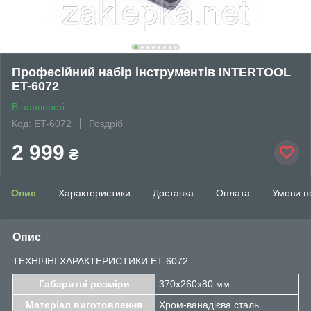
Професійний набір інструментів INTERTOOL
ET-6072
В наявності
Код: ET-6072
Роздріб
2 999
₴
Опис
Характеристики
Доставка
Оплата
Умови п
Опис
ТЕХНІЧНІ ХАРАКТЕРИСТИКИ ET-6072
Габаритні розміри
370х260х80 мм
Матеріал виготовлення
Хром-ванадієва сталь