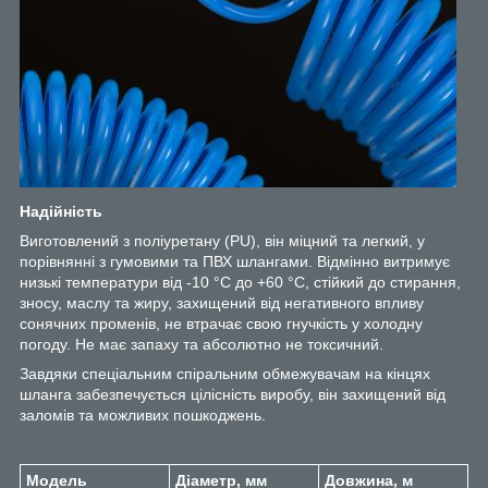
Надійність
Виготовлений з поліуретану (PU), він міцний та легкий, у
порівнянні з гумовими та ПВХ шлангами. Відмінно витримує
низькі температури від -10 °С до +60 °С, стійкий до стирання,
зносу, маслу та жиру, захищений від негативного впливу
сонячних променів, не втрачає свою гнучкість у холодну
погоду. Не має запаху та абсолютно не токсичний.
Завдяки спеціальним спіральним обмежувачам на кінцях
шланга забезпечується цілісність виробу, він захищений від
заломів та можливих пошкоджень.
Модель
Діаметр, мм
Довжина, м