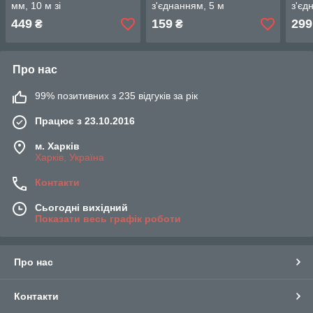
мм, 10 м зі
з'єднанням, 5 м
з'єд
швидкорознімними
INTERTOOL PT-1703
INT
449
159
299
₴
₴
з'єднаннями INTERTOOL
PT-1711
Про нас
99% позитивних з 235 відгуків за рік
Працює з 23.10.2016
м. Харків
Харків, Україна
Контакти
Сьогодні вихідний
Показати весь графік роботи
Про нас
Контакти