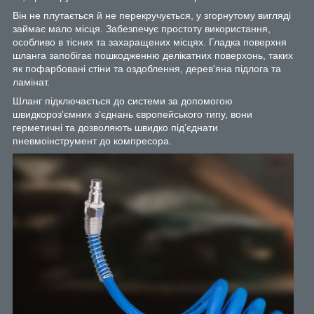
Він не плутається й не перекручується, у згорнутому вигляді
займає мало місця. Забезпечує простоту використання,
особливо в тісних та захаращених місцях. Гладка поверхня
шланга запобігає пошкодженню делікатних поверхонь, таких
як пофарбовані стіни та оздоблення, дерев'яна підлога та
ламінат.
Шланг підключається до системи за допомогою
швидкороз'ємних з'єднань європейського типу, вони
герметичні та дозволяють швидко під’єднати
пневмоінструмент до компресора.