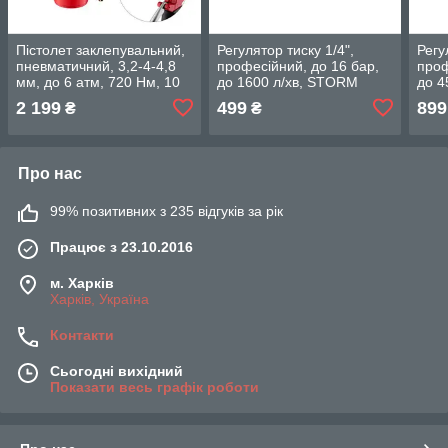
Пістолет заклепувальний,
Регулятор тиску 1/4",
Регу
пневматичний, 3,2-4-4,8
професійний, до 16 бар,
проф
мм, до 6 атм, 720 Нм, 10
до 1600 л/хв, STORM
до 4
л/хв, набір аксесуарів,
INTERTOOL PT-1429
INT
2 199
499
899
₴
₴
кейс INTERTOOL PT-1304
Про нас
99% позитивних з 235 відгуків за рік
Працює з 23.10.2016
м. Харків
Харків, Україна
Контакти
Сьогодні вихідний
Показати весь графік роботи