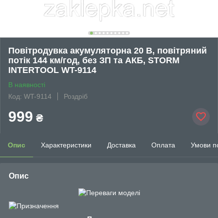
Повітродувка акумуляторна 20 В, повітряний
потік 144 км/год, без ЗП та АКБ, STORM
INTERTOOL WT-9114
В наявності
Код: WT-9114
Роздріб
999
₴
Опис
Характеристики
Доставка
Оплата
Умови п
Опис