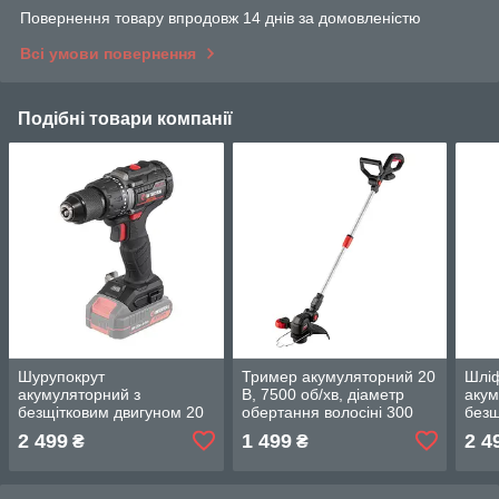
Повернення товару впродовж 14 днів за домовленістю
Всі умови повернення
Подібні товари компанії
Шурупокрут
Тример акумуляторний 20
Шлі
акумуляторний з
В, 7500 об/хв, діаметр
акум
безщітковим двигуном 20
обертання волосіні 300
безщ
В, 60 Nm, , без ЗП та АКБ
мм, котушка, без ЗП та
В, 1
2 499
1 499
2 4
₴
₴
INTERTOOL WT-9360
АКБ, STORM INTERTOOL
без 
WT-9112
WT-