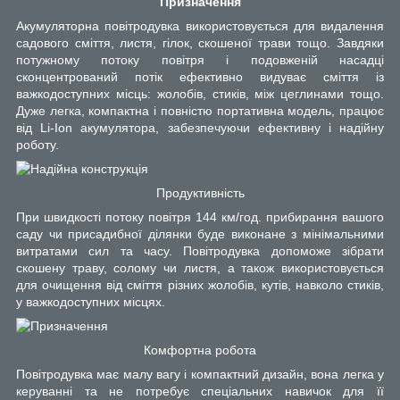
Призначення
Акумуляторна повітродувка використовується для видалення
садового сміття, листя, гілок, скошеної трави тощо. Завдяки
потужному потоку повітря і подовженій насадці
сконцентрований потік ефективно видуває сміття із
важкодоступних місць: жолобів, стиків, між цеглинами тощо.
Дуже легка, компактна і повністю портативна модель, працює
від Li-Ion акумулятора, забезпечуючи ефективну і надійну
роботу.
Продуктивність
При швидкості потоку повітря 144 км/год. прибирання вашого
саду чи присадибної ділянки буде виконане з мінімальними
витратами сил та часу. Повітродувка допоможе зібрати
скошену траву, солому чи листя, а також використовується
для очищення від сміття різних жолобів, кутів, навколо стиків,
у важкодоступних місцях.
Комфортна робота
Повітродувка має малу вагу і компактний дизайн, вона легка у
керуванні та не потребує спеціальних навичок для її