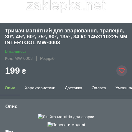
Тримач магнітний для зварювання, трапеція,
30°, 45°, 60°, 75°, 90°, 135°, 34 кг, 145×110×25 мм
INTERTOOL MW-0003
В наявності
Код: MW-0003
Роздріб
199
₴
Опис
Характеристики
Доставка
Оплата
Умови п
Опис