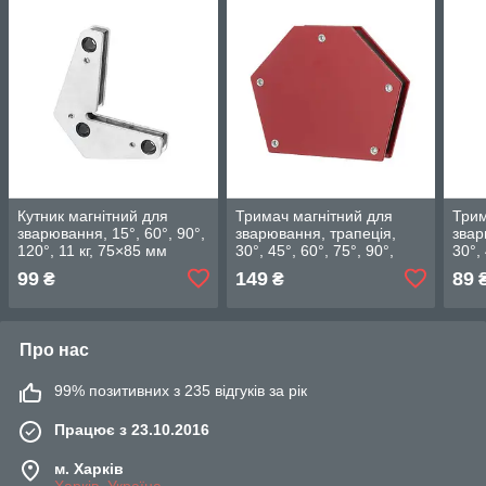
Кутник магнітний для
Тримач магнітний для
Трим
зварювання, 15°, 60°, 90°,
зварювання, трапеція,
звар
120°, 11 кг, 75×85 мм
30°, 45°, 60°, 75°, 90°,
30°, 
INTERTOOL MW-0007
135°, 22 кг, 115×90×17 мм
135°
99
149
89
₴
₴
INTERTOOL MW-0002
INT
Про нас
99% позитивних з 235 відгуків за рік
Працює з 23.10.2016
м. Харків
Харків, Україна