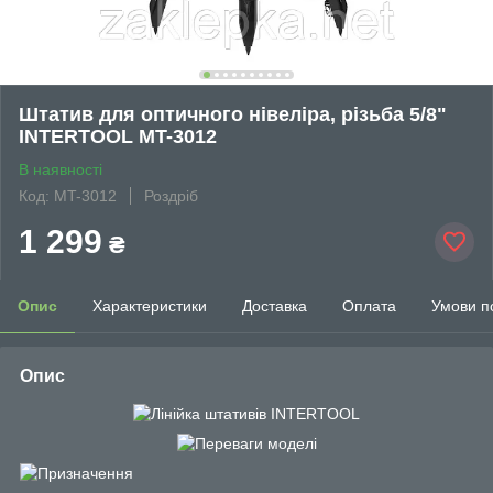
Штатив для оптичного нівеліра, різьба 5/8"
INTERTOOL MT-3012
В наявності
Код: MT-3012
Роздріб
1 299
₴
Опис
Характеристики
Доставка
Оплата
Умови п
Опис