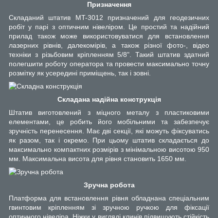
Призначення
Складаний штатив MT-3012 призначений для геодезичних
робіт у парі з оптичним нівеліром. Це простий та надійний
прилад також може використовуватися для встановлення
лазерних рівнів, далекомірів, а також різної фото-, відео
техніки з різьбовим кріпленням 5/8". Такий штатив здатний
полегшити роботу оператора та провести максимально точну
розмітку як усередині приміщень, так і зовні.
Складана надійна конструкція
Штатив виготовлений з міцного металу з пластиковими
елементами, це робить його мобільними та забезпечує
зручність перенесення. Має дві секції, які можуть фіксуватись
як разом, так і окремо. При цьому штатив складається до
максимально компактних розмірів з мінімальною висотою 950
мм. Максимальна висота для рівня становить 1650 мм.
Зручна робота
Платформа для встановлення рівня обладнана спеціальним
гвинтовим кріпленням зі зручною ручкою для фіксації
оптичного нівеліра. Ніжки у вигляді клинів підвищують стійкість