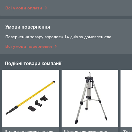
Всі умови оплати
Умови повернення
Повернення товару впродовж 14 днів за домовленістю
Всі умови повернення
Подібні товари компанії
Штанга телескопічна для
Штатив для лазерного
З'єд