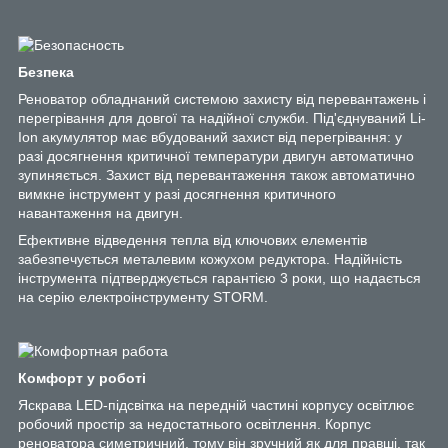
Безпека
Реноватор обладнаний системою захисту від перевантажень і
перегрівання для довгої та надійної служби. Під'єднуваний Li-
Ion акумулятор має вбудований захист від перегрівання: у
разі досягнення критичної температури двигун автоматично
зупиняється. Захист від перевантаження також автоматично
вимкне інструмент у разі досягнення критичного
навантаження на двигун.
Ефективне відведення тепла від ключових елементів
забезпечується металевим кожухом редуктора. Надійність
інструмента підтверджується гарантією 3 роки, що надається
на серію електроінструменту STORM.
Комфорт у роботі
Яскрава LED-підсвітка на передній частині корпусу освітлює
робочий простір за недостатнього освітлення. Корпус
реноватора симетричний, тому він зручний як для правші, так