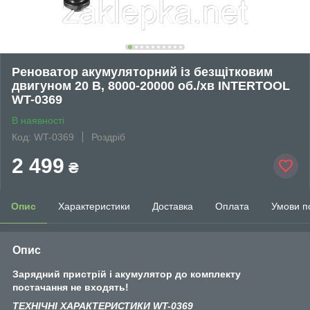
Реноватор акумуляторний із безщітковим
двигуном 20 В, 8000-20000 об./хв INTERTOOL
WT-0369
В наявності
Код: WT-0369
Роздріб
2 499
₴
Опис
Характеристики
Доставка
Оплата
Умови п
Опис
Зарядний пристрій і акумулятор до комплекту
постачання не входять!
ТЕХНІЧНІ ХАРАКТЕРИСТИКИ WT-0369