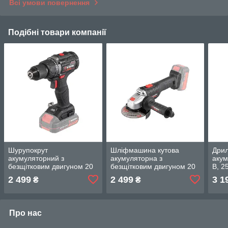
Всі умови повернення
Подібні товари компанії
Шурупокрут
Шліфмашина кутова
Дрил
акумуляторний з
акумуляторна з
акум
безщітковим двигуном 20
безщітковим двигуном 20
В, 2
В, 60 Nm, , без ЗП та АКБ
В, 125 мм, 10000 об/хв,
об/х
2 499
2 499
3 1
₴
₴
INTERTOOL WT-9360
без ЗП та АКБ INTERTOOL
пат
WT-9366
031
Про нас