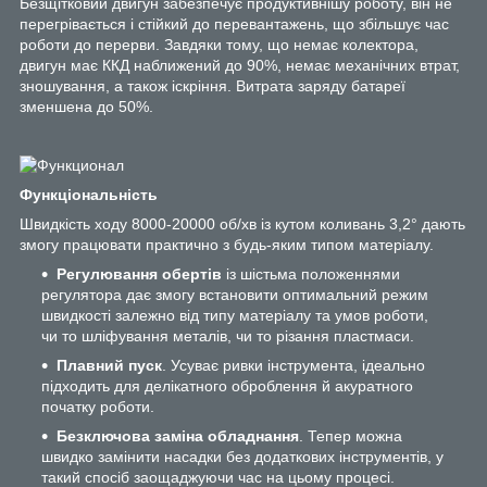
Безщітковий двигун забезпечує продуктивнішу роботу, він не
перегрівається і стійкий до перевантажень, що збільшує час
роботи до перерви. Завдяки тому, що немає колектора,
двигун має ККД наближений до 90%, немає механічних втрат,
зношування, а також іскріння. Витрата заряду батареї
зменшена до 50%.
Функціональність
Швидкість ходу 8000-20000 об/хв із кутом коливань 3,2° дають
змогу працювати практично з будь-яким типом матеріалу.
Регулювання обертів
із шістьма положеннями
регулятора дає змогу встановити оптимальний режим
швидкості залежно від типу матеріалу та умов роботи,
чи то шліфування металів, чи то різання пластмаси.
Плавний пуск
. Усуває ривки інструмента, ідеально
підходить для делікатного оброблення й акуратного
початку роботи.
Безключова заміна обладнання
. Тепер можна
швидко замінити насадки без додаткових інструментів, у
такий спосіб заощаджуючи час на цьому процесі.