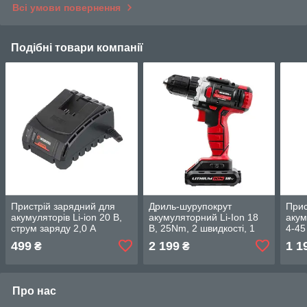
Всі умови повернення
Подібні товари компанії
Пристрій зарядний для
Дриль-шурупокрут
Прис
акумуляторів Li-ion 20 В,
акумуляторний Li-Ion 18
акум
струм заряду 2,0 А
В, 25Nm, 2 швидкості, 1
4-45 
INTERTOOL WT-0344
акум 1.3 А·год,
тра
499
2 199
1 1
₴
₴
INTERTOOL WT-0313
INT
Про нас