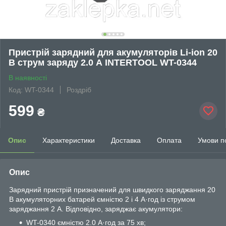
Пристрій зарядний для акумуляторів Li-ion 20
В струм заряду 2.0 А INTERTOOL WT-0344
В наявності
Код: WT-0344
Роздріб
599
₴
Опис
Характеристики
Доставка
Оплата
Умови п
Опис
Зарядний пристрій призначений для швидкого заряджання 20
В акумуляторних батарей ємністю 2 і 4 А·год із струмом
заряджання 2 А. Відповідно, заряджає акумулятори:
WT-0340 ємністю 2.0 А·год за 75 хв;