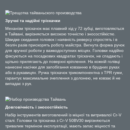
Зручні та надійні тріскачки
Механізм тріскачок має плавний хід у 72 зубці, виготовляється
в Тайвані, вирізняється високою точністю і зносостійкістю.
Швидке скидання головок і наявність реверсу спростять і в
безліч разів прискорять роботу майстра. Вигнута форма ручок
для зручної роботи у важкодоступних місцях. Головки надійно
фіксуються на посадкових квадратах тріскачок, не спадають і
щільно прилягають до поверхні кріплення. На кожній голівці
нанесені насічки для запобігання ковзанню в брудних руках
або в рукавицях. Ручка тріскачок трикомпонентна з TPR гуми,
гарантує максимальне зчеплення з долонею, не ковзає й не
випадає з рук.
Довговічність і зносостійкість
Набір інструментів виготовлений із міцної та витривалої Cr-V
сталі. Головки та тріскачка з Cr-V 50BV30 вирізняються
тривалим терміном експлуатації, мають запас міцності та