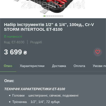
Набір інструментів 1/2" & 1/4", 100ед., Cr-V
STORM INTERTOOL ET-8100
В наявності
Код: ET-8100
Роздріб
3 699
₴
Опис
Характеристики
Доставка
Оплата
Умови п
Опис
ТЕХНІЧНІ ХАРАКТЕРИСТИКИ ET-8100
Головки шестигранні, свічкові, подовжені
Тріскачка 1/2", 1/4", 72 зубця