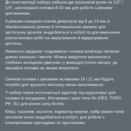
До комплектації набору увійшли дві тріскачкові ручки на 1/2" і
1/4", шестигранні головки 8-32 мм для роботи з різними
кріпленнями.
9 ріжково-накидних ключів діаметром від 8 до 19 мм зі
збалансованою ручкою й оптимальною умовою для
застосунку зусилля знадобляться в побуті та для виконання
різнопланових робіт на закручування й відкручування
кріплень.
Наявність карданів і подовжених головок розв'язує питання
довгих шпильок і гвинтів. Можна викрутити кріплення в
глибоких колодязях двигунів і у важкодоступних місцях, де
звичайна головка не зможе впоратися.
Свічкові головки з гумовими вставками 16 і 21 мм будуть
потрібні для зручного монтажу свічок запалювання.
У наборі також постачається адаптер під шурупокрут для
головок із насадками, бітотримач і різні типи біт (HEX, TORX,
PH, SL) для різних шліц болтів.
Кліщі, пасатижі, молоток, індикатор мережі, набір різних типів
контактів точно знадобляться в побуті, для роботи з
електричними приладами та пристроями.