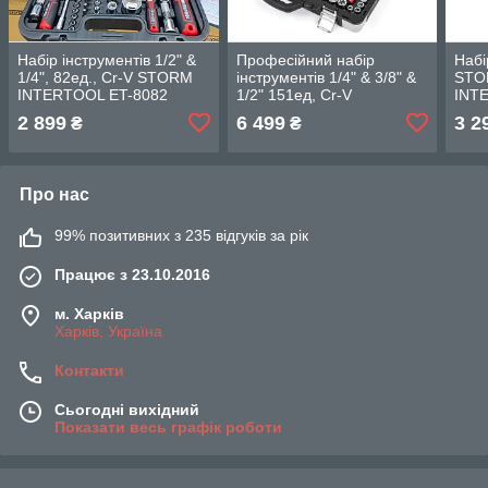
Набір інструментів 1/2" &
Професійний набір
Набі
1/4", 82ед., Cr-V STORM
інструментів 1/4" & 3/8" &
STOR
INTERTOOL ET-8082
1/2" 151ед, Cr-V
INT
INTERTOOL ET-7151
2 899
6 499
3 2
₴
₴
Про нас
99% позитивних з 235 відгуків за рік
Працює з 23.10.2016
м. Харків
Харків, Україна
Контакти
Сьогодні вихідний
Показати весь графік роботи