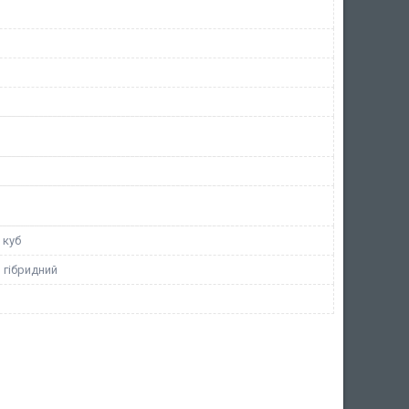
 куб
 гібридний