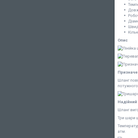
Темп
Довж
Робо
Діам
Швид
Кіль
Опис
Призначе
Шланг пов
потужного 
Надійний 
Шланг виго
Три шари ш
Температур
атм.