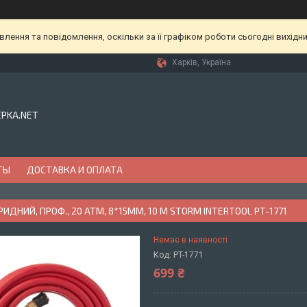
ення та повідомлення, оскільки за її графіком роботи сьогодні вихідн
Харків, Україна
EPKA.NET
ТЫ
ДОСТАВКА И ОПЛАТА
РИДНИЙ, ПРОФ., 20 АТМ, 8*15ММ, 10 М STORM INTERTOOL PT-1771
Немає в наявності
Код:
PT-1771
699 ₴