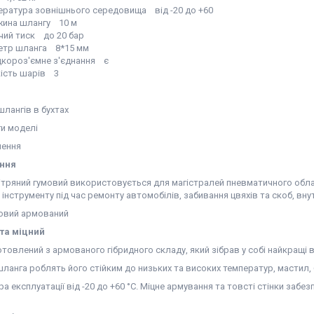
ература зовнішнього середовища від -20 до +60
ина шлангу 10 м
чий тиск до 20 бар
етр шланга 8*15 мм
короз'ємне з'єднання є
кість шарів 3
ння
ітряний гумовий використовується для магістралей пневматичного облад
інструменту під час ремонту автомобілів, забивання цвяхів та скоб, вн
та міцний
товлений з армованого гібридного складу, який зібрав у собі найкращі в
ланга роблять його стійким до низьких та високих температур, мастил,
а експлуатації від -20 до +60 °С. Міцне армування та товсті стінки забе