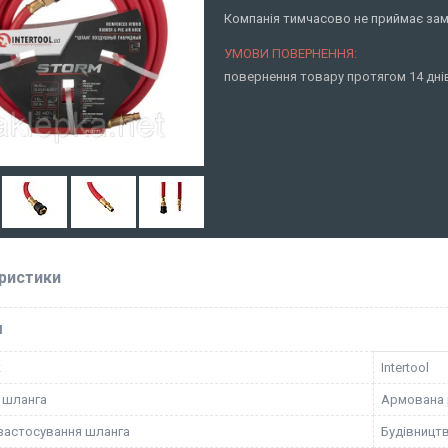
Компанія тимчасово не приймає за
повернення товару протягом 14 дн
ристики
І
к
Intertool
 шланга
Армована 
застосування шланга
Будівницт