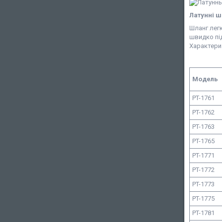
Латунні ш
Шланг лег
швидко під
Характериз
Модель
PT-1761
PT-1762
PT-1763
PT-1765
PT-1771
PT-1772
PT-1773
PT-1775
PT-1781