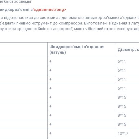
видкороз'ємні з
'єднанняstrong>
ко підключається до системи за допомогою швидкороз'ємних з'єднань є
’єднати пневмоінструмент до компресора. Виготовлені з'єднання з лату
уються кращою стійкістю до корозії, мають більший строк експлуатації
Швидкороз’ємні з’єднання
Діаметр, 
(латунь)
+
6*11
+
6*11
+
6*11
+
6*11
+
8*15
+
8*15
+
8*15
+
8*15
+
10*17