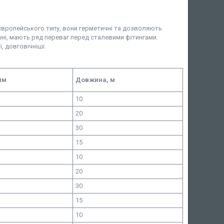
вропейського типу, вони герметичні та дозволяють
ні, мають ряд переваг перед сталевими фітингами.
, довговічніші.
мм
Довжина, м
10
20
30
15
10
20
30
15
10