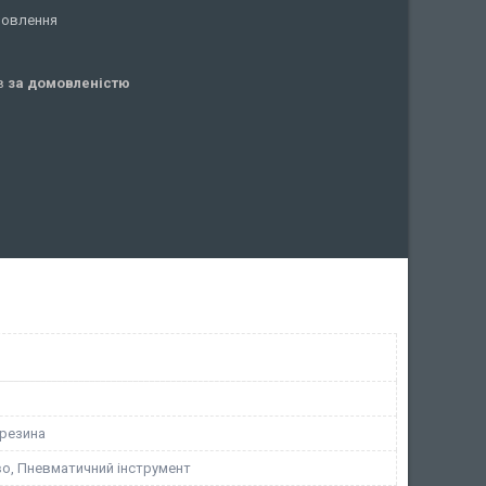
мовлення
ів
за домовленістю
резина
во, Пневматичний інструмент