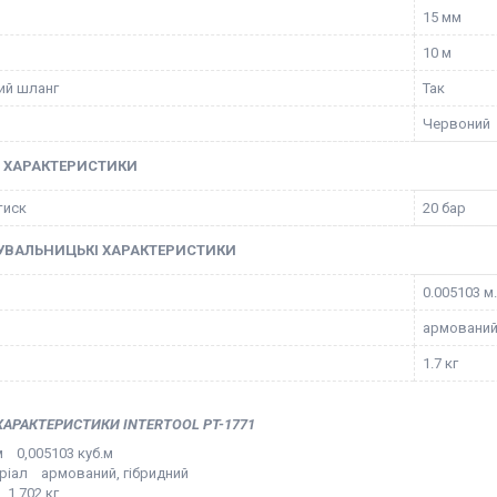
15 мм
10 м
ий шланг
Так
Червоний
І ХАРАКТЕРИСТИКИ
тиск
20 бар
УВАЛЬНИЦЬКІ ХАРАКТЕРИСТИКИ
0.005103 м.
армований
1.7 кг
ХАРАКТЕРИСТИКИ INTERTOOL PT-1771
м 0,005103 куб.м
ріал армований, гібридний
 1,702 кг