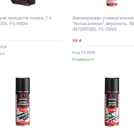
ля ланцюгів пилок, 1 л
Знежирювач універсальни
OOL FS-0004
"Антисилікон", аерозоль, 3
INTERTOOL FS-0093
99 ₴
0004
FS-0093
сті
В наявності