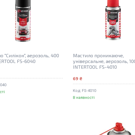
 "Силікон", аерозоль, 400
Мастило проникаюче,
ERTOOL FS-6040
універсальне, аерозоль, 10
INTERTOOL FS-4010
69 ₴
6040
FS-4010
сті
В наявності