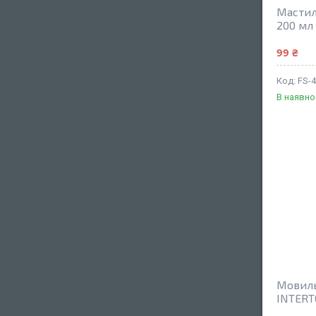
Мастил
200 мл
99 ₴
FS-
В наявно
Мовиль
INTERT