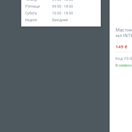
Пʼятниця
09:00
18:00
Субота
10:00
18:00
Неділя
Вихідний
Мастик
мл INT
149 ₴
FS-
В наявно