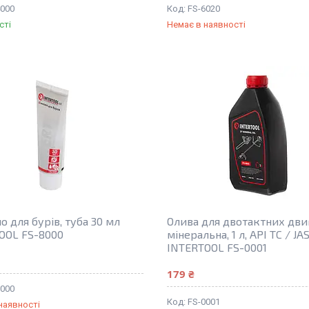
4000
FS-6020
сті
Немає в наявності
 для бурів, туба 30 мл
Олива для двотактних двиг
OOL FS-8000
мінеральна, 1 л, API TC / JA
INTERTOOL FS-0001
179 ₴
8000
FS-0001
наявності