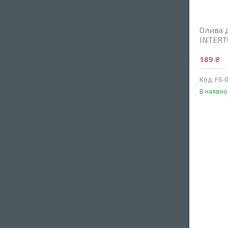
Олива д
INTERT
189 ₴
FS-
В наявно