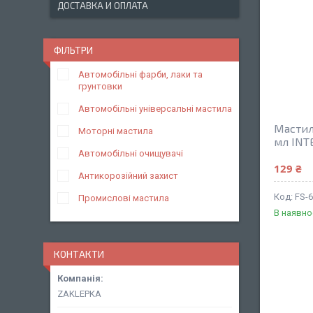
ДОСТАВКА И ОПЛАТА
ФІЛЬТРИ
Автомобільні фарби, лаки та
грунтовки
Автомобільні універсальні мастила
Мастило
Моторні мастила
мл INT
Автомобільні очищувачі
129 ₴
Антикорозійний захист
FS-
Промислові мастила
В наявно
КОНТАКТИ
ZAKLEPKA