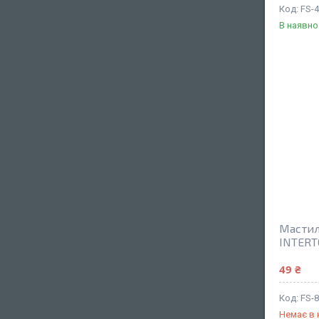
FS-
В наявно
Мастило
INTERT
49 ₴
FS-
Немає в 