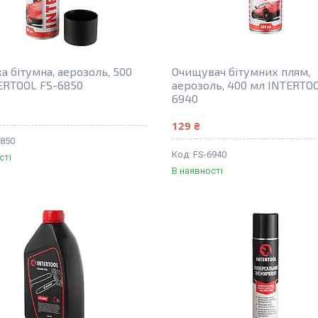
а бітумна, аерозоль, 500
Очищувач бітумних плям,
ERTOOL FS-6850
аерозоль, 400 мл INTERTO
6940
129 ₴
6850
FS-6940
сті
В наявності