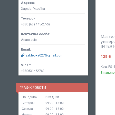
Харків, Україна
+380 (63) 145-27-62
Мастил
Анастасія
універ
INTERT
zaklepka027@gmail.com
129 ₴
FS-
+380631452762
В наявно
ГРАФІК РОБОТИ
Понеділок
Вихідний
Вівторок
09:00
18:00
Середа
09:00
18:00
Четвер
09:00
18:00