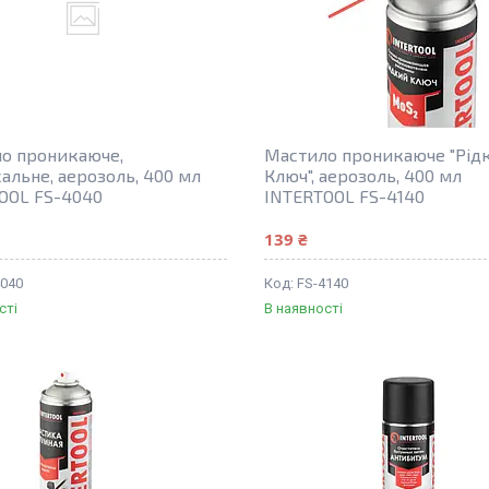
о проникаюче,
Мастило проникаюче "Рід
сальне, аерозоль, 400 мл
Ключ", аерозоль, 400 мл
OOL FS-4040
INTERTOOL FS-4140
139 ₴
4040
FS-4140
сті
В наявності