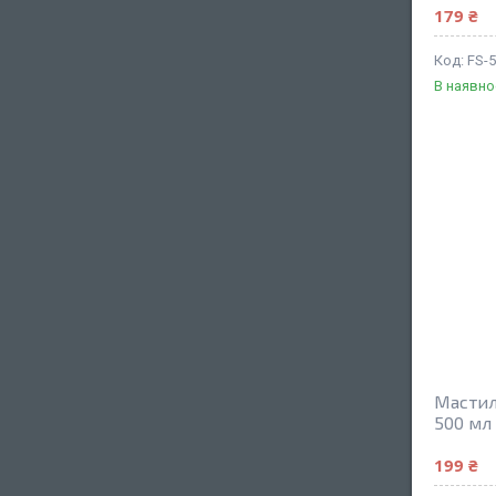
179 ₴
FS-
В наявно
Мастил
500 мл
199 ₴