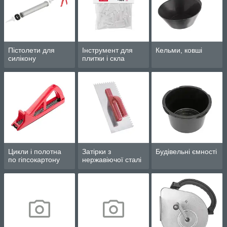
Пістолети для
Інструмент для
Кельми, ковші
силікону
плитки і скла
Цикли і полотна
Затірки з
Будівельні ємності
по гіпсокартону
нержавіючої сталі