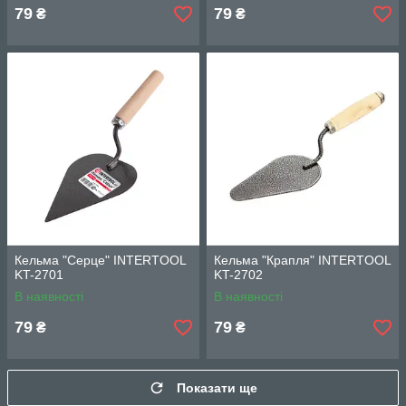
79
79
₴
₴
Кельма "Серце" INTERTOOL
Кельма "Крапля" INTERTOOL
KT-2701
KT-2702
В наявності
В наявності
79
79
₴
₴
Показати ще