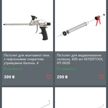
Пістолет для монтажної піни,
Пістолет для видавлювання
з тефлоновим покриттям
силікону, 600 мл INTERTOOL
утримувача балона, 4
HT-0026
насадки INTERTOOL PT-0604
В наявності
В наявності
399
299
₴
₴