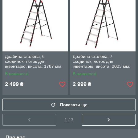
Драбина сталева, 6
Драбина сталева, 7
сходинок, лоток для
сходинок, лоток для
інвентарю, висота: 1787 мм,
інвентарю, висота: 2003 мм,
висота: висота до
висота: висота до
В наявності
В наявності
платформи: 1280 мм, 150 кг
платформи: 1500 мм, 150 кг
INTERTOOL LT-0056
INTERTOOL LT-0057
2 499
2 999
₴
₴
Показати ще
1
/ 3
Про нас