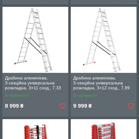
Драбина алюмінієва,
Драбина алюмінієва,
3‑секційна універсальна
3‑секційна універсальна
розкладна, 3×11 сход., 7,33
розкладна, 3×12 сход., 7,89
м, 150 кг INTERTOOL LT-0311
м, 150 кг INTERTOOL LT-
В наявності
В наявності
0312
8 999
9 999
₴
₴