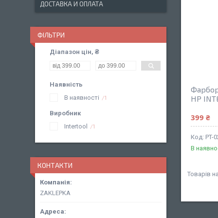
ДОСТАВКА И ОПЛАТА
ФІЛЬТРИ
Діапазон цін, ₴
Наявність
Фарбор
В наявності
HP INT
1
Виробник
399 ₴
Intertool
1
PT-0
В наявно
КОНТАКТИ
ZAKLEPKA