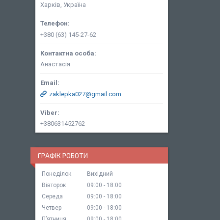
Харків, Україна
+380 (63) 145-27-62
Анастасія
zaklepka027@gmail.com
+380631452762
ГРАФІК РОБОТИ
Понеділок
Вихідний
Вівторок
09:00
18:00
Середа
09:00
18:00
Четвер
09:00
18:00
Пʼятниця
09:00
18:00