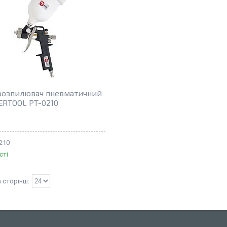
озпилювач пневматичний
ERTOOL PT-0210
210
сті